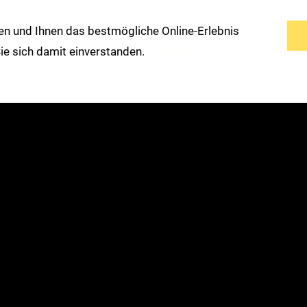
n und Ihnen das bestmögliche Online-Erlebnis
s
Service
Modemarken
Warengruppen
 Sie sich damit einverstanden.
Erweiterte