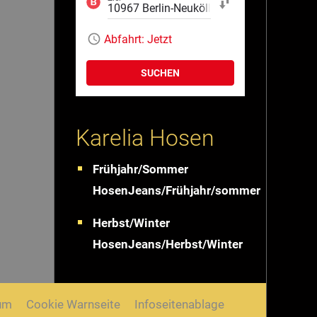
Start und Ziel tauschen
Abfahrt:
Jetzt
SUCHEN
Karelia Hosen
Frühjahr/Sommer
HosenJeans/Frühjahr/sommer
Herbst/Winter
HosenJeans/Herbst/Winter
um
Cookie Warnseite
Infoseitenablage