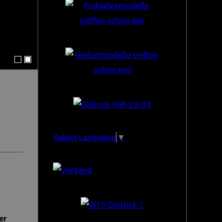
Select Language
▼
er