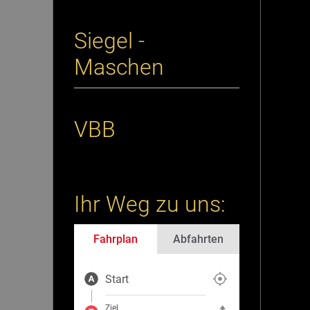
Siegel -
Maschen
VBB
Ihr Weg zu uns:
Fahrplan
Abfahrten
Start
Aktuelle Position als Start fe
Ziel