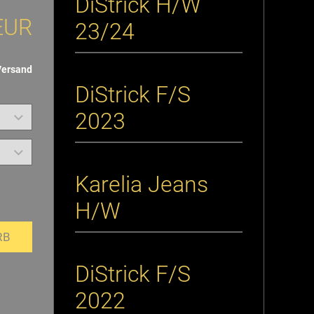
DiStrick H/W
EUR
23/24
Versand
DiStrick F/S
2023
Karelia Jeans
H/W
RB
DiStrick F/S
2022