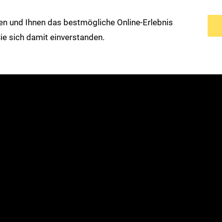
n und Ihnen das bestmögliche Online-Erlebnis
s
Service
Modemarken
Warengruppen
 Sie sich damit einverstanden.
Erweiterte