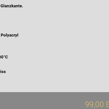
 Glanzkante.
 Polyacryl
30°C
eiss
99,00 