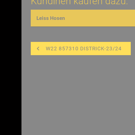
Kundinen kaufen dazu:
Leiss Hosen
W22 857310 DISTRICK-23/24