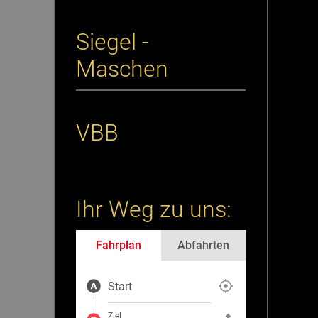
Siegel -
Maschen
VBB
Ihr Weg zu uns:
Fahrplan
Abfahrten
Start
Aktuelle Position als Start fe
Ziel