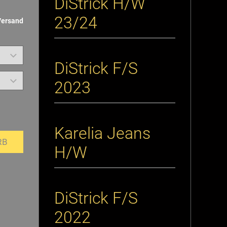
DiStrick H/W
23/24
Versand
DiStrick F/S
2023
Karelia Jeans
RB
H/W
DiStrick F/S
2022