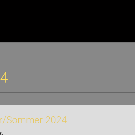
24
ahr/Sommer 2024
k.