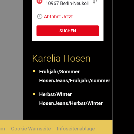
Start und Ziel tauschen
Abfahrt:
Jetzt
SUCHEN
Karelia Hosen
Frühjahr/Sommer
HosenJeans/Frühjahr/sommer
Herbst/Winter
HosenJeans/Herbst/Winter
um
Cookie Warnseite
Infoseitenablage