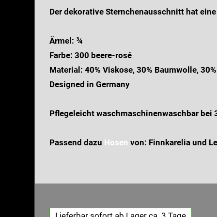
Der dekorative Sternchenausschnitt hat eine
Ärmel: ¾
Farbe: 300 beere-rosé
Material: 40% Viskose, 30% Baumwolle, 30%
Designed in Germany
Pflegeleicht waschmaschinenwaschbar bei 
Passend dazu
Hosen
von: Finnkarelia und L
Lieferbar sofort ab Lager ca. 3 Tage