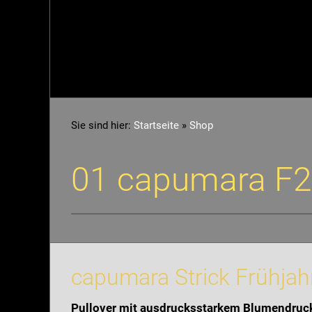
Sie sind hier:
Startseite
»
Shop
01 capumara F
capumara Strick Frühj
Pullover mit ausdrucksstarkem Blumendruc