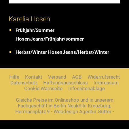
Karelia Hosen
Frühjahr/Sommer
HosenJeans/Frühjahr/sommer
Herbst/Winter HosenJeans/Herbst/Winter
Hilfe
Kontakt
Versand
AGB
Widerrufsrecht
Datenschutz
Haftungsausschluss
Impressum
Cookie Warnseite
Infoseitenablage
Gleiche Preise im Onlineshop und in unserem
Fachgeschäft in Berlin-Neukölln-Kreuzberg,
Hermannplatz 9 - Webdesign Agentur Gütter -