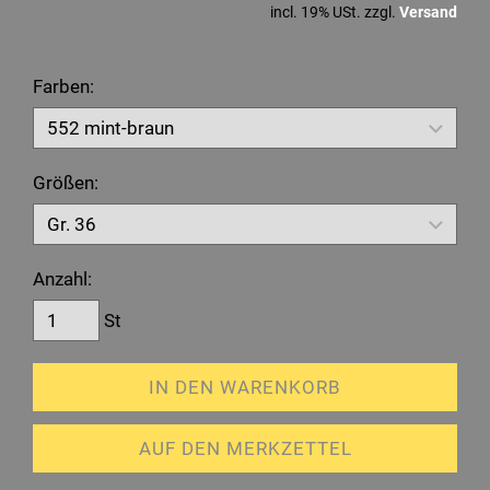
incl. 19% USt. zzgl.
Versand
Farben:
Größen:
Anzahl:
St
IN DEN WARENKORB
AUF DEN MERKZETTEL