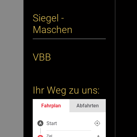
Siegel -
Maschen
VBB
Ihr Weg zu uns:
Fahrplan
Abfahrten
Start
Aktuelle Position als Start fe
Ziel