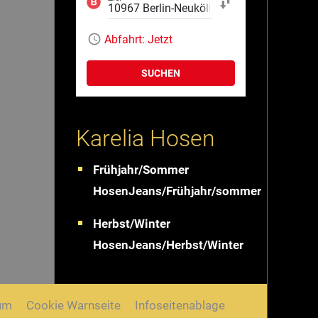
Start und Ziel tauschen
Abfahrt:
Jetzt
SUCHEN
Karelia Hosen
Frühjahr/Sommer
HosenJeans/Frühjahr/sommer
Herbst/Winter
HosenJeans/Herbst/Winter
um
Cookie Warnseite
Infoseitenablage