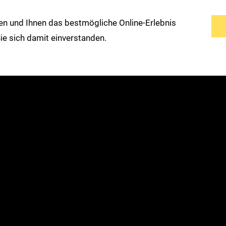
n und Ihnen das bestmögliche Online-Erlebnis
s
Service
Modemarken
Warengruppen
 Sie sich damit einverstanden.
Erweiterte