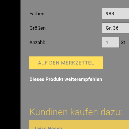
Farben:
Größen:
Anzahl:
St
AUF DEN MERKZETTEL
Dieses Produkt weiterempfehlen
Kundinen kaufen dazu:
Leiss Hosen