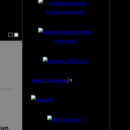
Select Language
▼
iert,