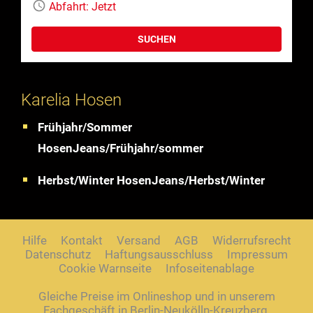
Abfahrt:
Jetzt
SUCHEN
Karelia Hosen
Frühjahr/Sommer
HosenJeans/Frühjahr/sommer
Herbst/Winter HosenJeans/Herbst/Winter
Hilfe
Kontakt
Versand
AGB
Widerrufsrecht
Datenschutz
Haftungsausschluss
Impressum
Cookie Warnseite
Infoseitenablage
Gleiche Preise im Onlineshop und in unserem
Fachgeschäft in Berlin-Neukölln-Kreuzberg,