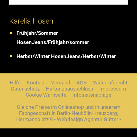
Karelia Hosen
Frühjahr/Sommer
HosenJeans/Frühjahr/sommer
Herbst/Winter HosenJeans/Herbst/Winter
Hilfe
Kontakt
Versand
AGB
Widerrufsrecht
Datenschutz
Haftungsausschluss
Impressum
Cookie Warnseite
Infoseitenablage
Gleiche Preise im Onlineshop und in unserem
Fachgeschäft in Berlin-Neukölln-Kreuzberg,
Hermannplatz 9 - Webdesign Agentur Gütter -