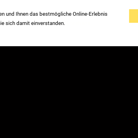
n und Ihnen das bestmögliche Online-Erlebnis
s
Service
Modemarken
Warengruppen
 Sie sich damit einverstanden.
Erweiterte