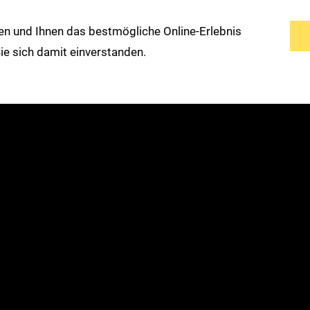
n und Ihnen das bestmögliche Online-Erlebnis
s
Service
Modemarken
Warengruppen
 Sie sich damit einverstanden.
Erweiterte