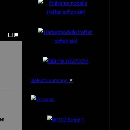
Select Language
▼
en