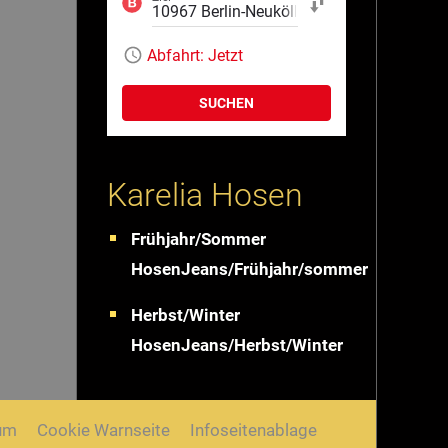
Start und Ziel tauschen
Abfahrt:
Jetzt
SUCHEN
Karelia Hosen
Frühjahr/Sommer
HosenJeans/Frühjahr/sommer
Herbst/Winter
HosenJeans/Herbst/Winter
um
Cookie Warnseite
Infoseitenablage