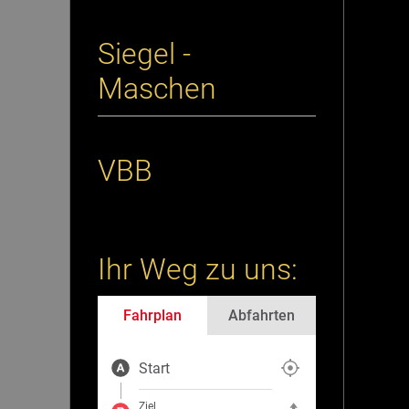
Siegel -
Maschen
VBB
Ihr Weg zu uns:
Fahrplan
Abfahrten
Start
Aktuelle Position als Start fe
Ziel