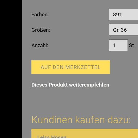
Farben:
Größen:
Anzahl:
St
AUF DEN MERKZETTEL
Dieses Produkt weiterempfehlen
Kundinen kaufen dazu:
Leiss Hosen