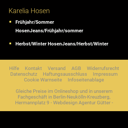
Karelia Hosen
Frühjahr/Sommer
HosenJeans/Frühjahr/sommer
Herbst/Winter HosenJeans/Herbst/Winter
Hilfe
Kontakt
Versand
AGB
Widerrufsrecht
Datenschutz
Haftungsausschluss
Impressum
Cookie Warnseite
Infoseitenablage
Gleiche Preise im Onlineshop und in unserem
Fachgeschäft in Berlin-Neukölln-Kreuzberg,
Hermannplatz 9 - Webdesign Agentur Gütter -