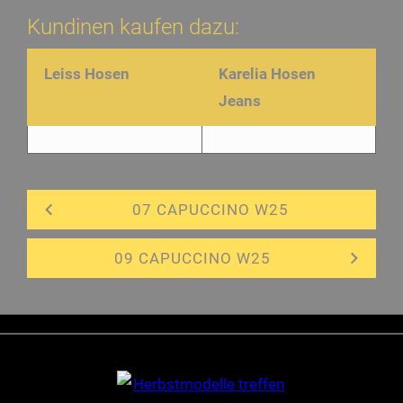
Kundinen kaufen dazu:
Leiss Hosen
Karelia Hosen
Jeans
07 CAPUCCINO W25
09 CAPUCCINO W25